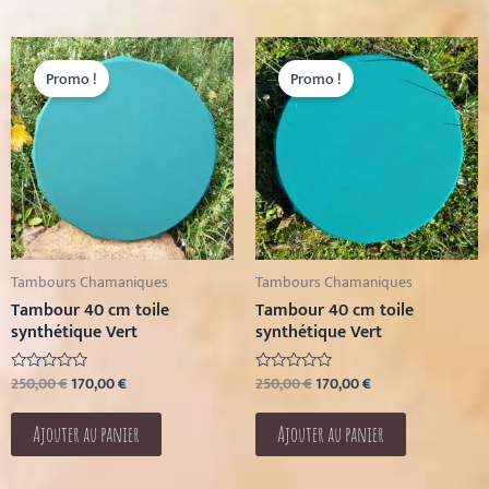
Le
Le
Le
Le
prix
prix
prix
prix
Promo !
Promo !
initial
actuel
initial
actuel
était :
est :
était :
est :
250,00 €.
170,00 €.
250,00 €.
170,00 €.
Tambours Chamaniques
Tambours Chamaniques
Tambour 40 cm toile
Tambour 40 cm toile
synthétique Vert
synthétique Vert
250,00
€
170,00
€
250,00
€
170,00
€
Note
Note
0
0
sur
sur
5
5
Ajouter au panier
Ajouter au panier