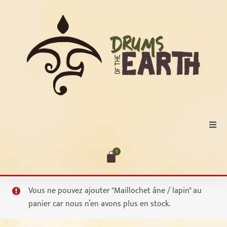
Aller
au
contenu
Accueil
0
Cart
Tambours
Vous ne pouvez ajouter "Maillochet âne / lapin" au
panier car nous n’en avons plus en stock.
Hochets