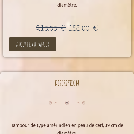
diamètre.
Le
Le
210,00
€
155,00
€
prix
prix
initial
actuel
Ajouter au Panier
était :
est :
210,00 €.
155,00 €.
Description
Tambour de type amérindien en peau de cerf, 39 cm de
diamètre.