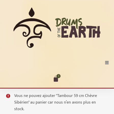
Aller
au
contenu
Accueil
0
Cart
Tambours
Vous ne pouvez ajouter "Tambour 59 cm Chèvre
Sibérien" au panier car nous n’en avons plus en
Hochets
stock.