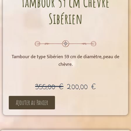
Tambour 59 cm Chèvre
Sibérien
Tambour de type Sibérien 59 cm de diamètre, peau de
chèvre.
Le
Le
355,00
€
200,00
€
prix
prix
initial
actuel
Ajouter au Panier
était :
est :
355,00 €.
200,00 €.