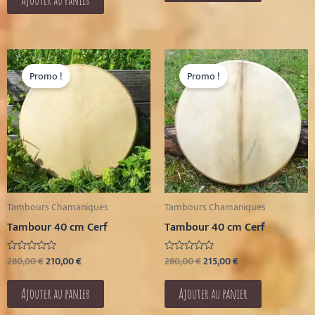
Le
Le
Le
Le
prix
prix
prix
prix
Promo !
Promo !
initial
actuel
initial
actuel
était :
est :
était :
est :
280,00 €.
210,00 €.
280,00 €.
215,00 €.
Tambours Chamaniques
Tambours Chamaniques
Tambour 40 cm Cerf
Tambour 40 cm Cerf
280,00
€
210,00
€
280,00
€
215,00
€
Note
Note
0
0
sur
sur
5
5
Ajouter au panier
Ajouter au panier