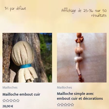
Affichage de 25–36 sur 50
résultats
Mailloches
Mailloches
Mailloche simple avec
Mailloche embout cuir
embout cuir et décorations
28,00
€
Note
0