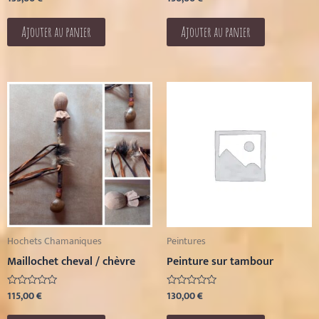
0
0
sur
sur
5
5
Ajouter au panier
Ajouter au panier
Hochets Chamaniques
Peintures
Maillochet cheval / chèvre
Peinture sur tambour
115,00
€
130,00
€
Note
Note
0
0
sur
sur