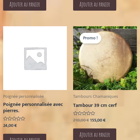
5
5
Ajouter au panier
Ajouter au panier
Le
Le
prix
prix
Promo !
initial
actuel
était :
est :
210,00 €.
155,00 €.
Poignée personnalisée
Tambours Chamaniques
Poignée personnalisée avec
Tambour 39 cm cerf
pierres.
210,00
€
155,00
€
Note
0
24,00
€
Note
sur
0
5
sur
Ajouter au panier
5
Ajouter au panier