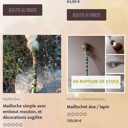
65,00
€
Note
sur
0
5
sur
Ajouter au panier
5
Ajouter au panier
EN RUPTURE DE STOCK
Mailloches
Hochets Chamaniques
Mailloche simple avec
Maillochet âne / lapin
embout mouton, et
décorations sugilite
150,00
€
Note
0
sur