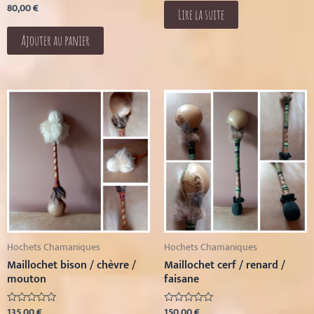
80,00
€
Note
5
Lire la suite
0
sur
5
Ajouter au panier
Hochets Chamaniques
Hochets Chamaniques
Maillochet bison / chèvre /
Maillochet cerf / renard /
mouton
faisane
135,00
€
150,00
€
Note
Note