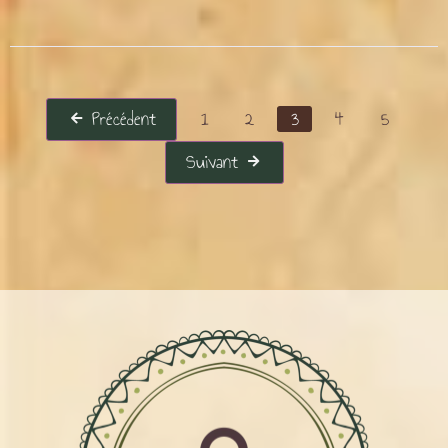
Précédent
1
2
3
4
5
Suivant